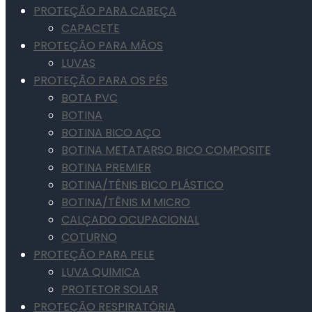
PROTEÇÃO PARA CABEÇA
CAPACETE
PROTEÇÃO PARA MÃOS
LUVAS
PROTEÇÃO PARA OS PÉS
BOTA PVC
BOTINA
BOTINA BICO AÇO
BOTINA METATARSO BICO COMPOSITE
BOTINA PREMIER
BOTINA/TÊNIS BICO PLÁSTICO
BOTINA/TÊNIS M MICRO
CALÇADO OCUPACIONAL
COTURNO
PROTEÇÃO PARA PELE
LUVA QUIMICA
PROTETOR SOLAR
PROTEÇÃO RESPIRATÓRIA