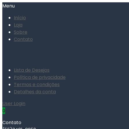
Menu
Início
Loja
Sobre
Contato
Lista de Desejos
Política de privacidade
Termos e condições
Detalhes da conta
User Login
0
Contato