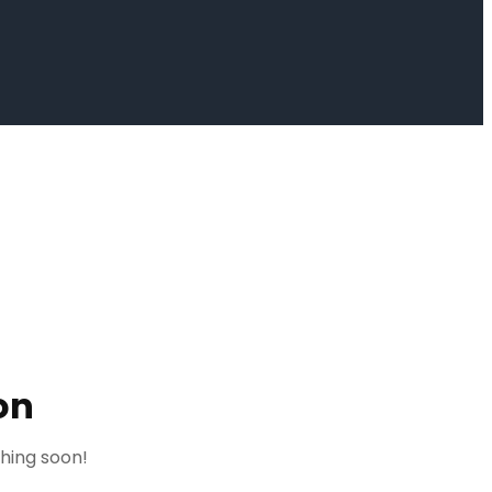
on
ching soon!