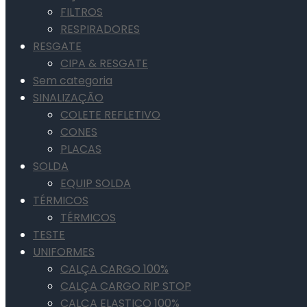
FILTROS
RESPIRADORES
RESGATE
CIPA & RESGATE
Sem categoria
SINALIZAÇÃO
COLETE REFLETIVO
CONES
PLACAS
SOLDA
EQUIP SOLDA
TÉRMICOS
TÉRMICOS
TESTE
UNIFORMES
CALÇA CARGO 100%
CALÇA CARGO RIP STOP
CALÇA ELASTICO 100%