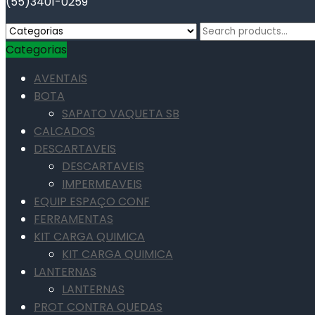
(55)3401-0259
Search
for:
Categorias
AVENTAIS
BOTA
SAPATO VAQUETA SB
CALCADOS
DESCARTAVEIS
DESCARTAVEIS
IMPERMEAVEIS
EQUIP ESPAÇO CONF
FERRAMENTAS
KIT CARGA QUIMICA
KIT CARGA QUIMICA
LANTERNAS
LANTERNAS
PROT CONTRA QUEDAS