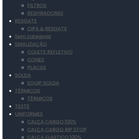
FILTROS
RESPIRADORES
RESGATE
CIPA & RESGATE
Sem categoria
SINALIZAÇÃO
COLETE REFLETIVO
CONES
PLACAS
SOLDA
EQUIP SOLDA
TÉRMICOS
TÉRMICOS
TESTE
UNIFORMES
CALÇA CARGO 100%
CALÇA CARGO RIP STOP
CALÇA ELASTICO 100%