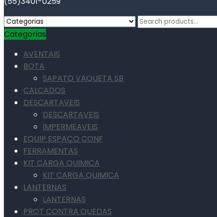
(55)3401-0259
Search
for:
Categorias
AVENTAIS
BOTA
SAPATO VAQUETA SB
CALCADOS
DESCARTAVEIS
DESCARTAVEIS
IMPERMEAVEIS
EQUIP ESPAÇO CONF
FERRAMENTAS
KIT CARGA QUIMICA
KIT CARGA QUIMICA
LANTERNAS
LANTERNAS
PROT CONTRA QUEDAS