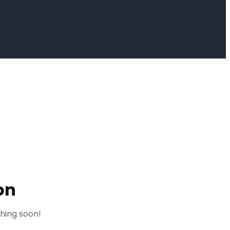
on
ching soon!