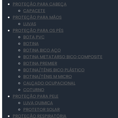
PROTEÇÃO PARA CABEÇA
CAPACETE
PROTEÇÃO PARA MÃOS
LUVAS
PROTEÇÃO PARA OS PÉS
BOTA PVC
BOTINA
BOTINA BICO AÇO
BOTINA METATARSO BICO COMPOSITE
BOTINA PREMIER
BOTINA/TÊNIS BICO PLÁSTICO
BOTINA/TÊNIS M MICRO
CALÇADO OCUPACIONAL
COTURNO
PROTEÇÃO PARA PELE
LUVA QUIMICA
PROTETOR SOLAR
PROTEÇÃO RESPIRATÓRIA