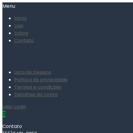
Menu
Início
Loja
Sobre
Contato
Lista de Desejos
Política de privacidade
Termos e condições
Detalhes da conta
User Login
0
Contato