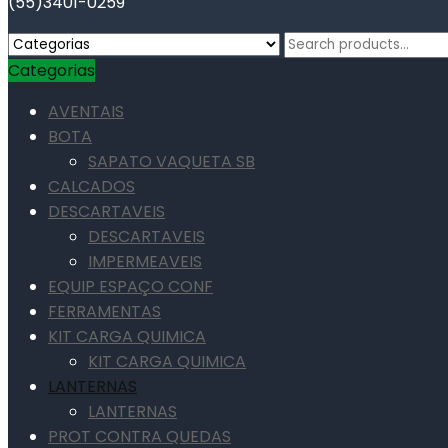
(55)3401-0259
Search
for:
Categorias
AVENTAIS
BOTA
SAPATO VAQUETA SB
CALCADOS
DESCARTAVEIS
DESCARTAVEIS
IMPERMEAVEIS
EQUIP ESPAÇO CONF
FERRAMENTAS
KIT CARGA QUIMICA
KIT CARGA QUIMICA
LANTERNAS
LANTERNAS
PROT CONTRA QUEDAS