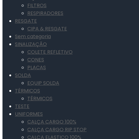
FILTROS
RESPIRADORES
RESGATE
CIPA & RESGATE
Sem categoria
SINALIZAÇÃO
COLETE REFLETIVO
CONES
PLACAS
SOLDA
EQUIP SOLDA
TÉRMICOS
TÉRMICOS
TESTE
UNIFORMES
CALÇA CARGO 100%
CALÇA CARGO RIP STOP
CALÇA ELASTICO 100%