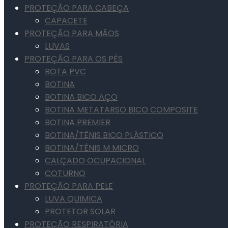
PROTEÇÃO PARA CABEÇA
CAPACETE
PROTEÇÃO PARA MÃOS
LUVAS
PROTEÇÃO PARA OS PÉS
BOTA PVC
BOTINA
BOTINA BICO AÇO
BOTINA METATARSO BICO COMPOSITE
BOTINA PREMIER
BOTINA/TÊNIS BICO PLÁSTICO
BOTINA/TÊNIS M MICRO
CALÇADO OCUPACIONAL
COTURNO
PROTEÇÃO PARA PELE
LUVA QUIMICA
PROTETOR SOLAR
PROTEÇÃO RESPIRATÓRIA