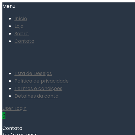
Menu
Início
Loja
Sobre
Contato
Lista de Desejos
Política de privacidade
Termos e condições
Detalhes da conta
User Login
0
Contato