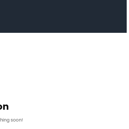
on
ching soon!