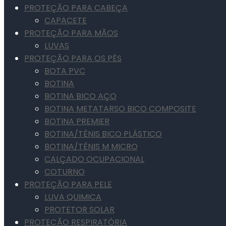
PROTEÇÃO PARA CABEÇA
CAPACETE
PROTEÇÃO PARA MÃOS
LUVAS
PROTEÇÃO PARA OS PÉS
BOTA PVC
BOTINA
BOTINA BICO AÇO
BOTINA METATARSO BICO COMPOSITE
BOTINA PREMIER
BOTINA/TÊNIS BICO PLÁSTICO
BOTINA/TÊNIS M MICRO
CALÇADO OCUPACIONAL
COTURNO
PROTEÇÃO PARA PELE
LUVA QUIMICA
PROTETOR SOLAR
PROTEÇÃO RESPIRATÓRIA