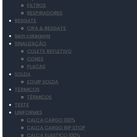
FILTROS
RESPIRADORES
RESGATE
CIPA & RESGATE
Sem categoria
SINALIZAÇÃO
COLETE REFLETIVO
CONES
PLACAS
SOLDA
EQUIP SOLDA
TÉRMICOS
TÉRMICOS
TESTE
UNIFORMES
CALÇA CARGO 100%
CALÇA CARGO RIP STOP
CALÇA ELASTICO 100%