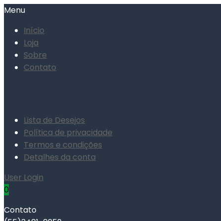
Menu
Início
Loja
Sobre
Contato
Lista de Desejos
Política de privacidade
Termos e condições
Detalhes da conta
User Login
0
Contato