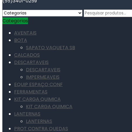
(55)3401-0259
Pesquisar
por:
Categorias
AVENTAIS
BOTA
SAPATO VAQUETA SB
CALCADOS
DESCARTAVEIS
DESCARTAVEIS
IMPERMEAVEIS
EQUIP ESPAÇO CONF
FERRAMENTAS
KIT CARGA QUIMICA
KIT CARGA QUIMICA
LANTERNAS
LANTERNAS
PROT CONTRA QUEDAS