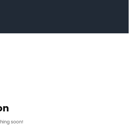
on
ching soon!