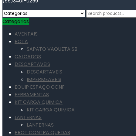
(55)3401-0259
Search
for:
Categorias
AVENTAIS
BOTA
SAPATO VAQUETA SB
CALCADOS
DESCARTAVEIS
DESCARTAVEIS
IMPERMEAVEIS
EQUIP ESPAÇO CONF
FERRAMENTAS
KIT CARGA QUIMICA
KIT CARGA QUIMICA
LANTERNAS
LANTERNAS
PROT CONTRA QUEDAS