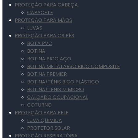
PROTEÇÃO PARA CABEÇA
CAPACETE
PROTEÇÃO PARA MÃOS
LUVAS
PROTEÇÃO PARA OS PÉS
BOTA PVC
BOTINA
BOTINA BICO AÇO
BOTINA METATARSO BICO COMPOSITE
BOTINA PREMIER
BOTINA/TÊNIS BICO PLÁSTICO
BOTINA/TÊNIS M MICRO
CALÇADO OCUPACIONAL
COTURNO
PROTEÇÃO PARA PELE
LUVA QUIMICA
PROTETOR SOLAR
PROTEÇÃO RESPIRATÓRIA