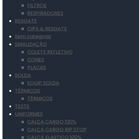
FILTROS
RESPIRADORES
RESGATE
CIPA & RESGATE
Sem categoria
SINALIZAÇÃO
COLETE REFLETIVO
CONES
PLACAS
SOLDA
EQUIP SOLDA
TÉRMICOS
TÉRMICOS
TESTE
UNIFORMES
CALÇA CARGO 100%
CALÇA CARGO RIP STOP
CALÇA ELASTICO 100%