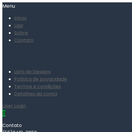
Menu
Início
Loja
Sobre
Contato
Lista de Desejos
Política de privacidade
Termos e condições
Detalhes da conta
User Login
0
Contato