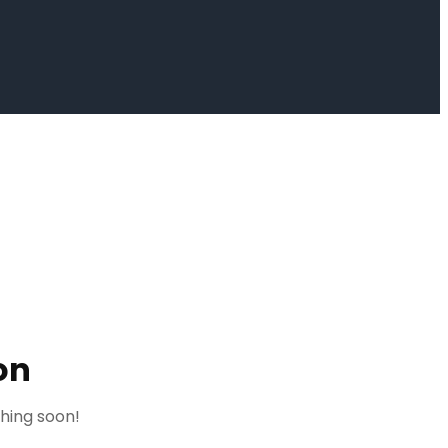
on
ching soon!