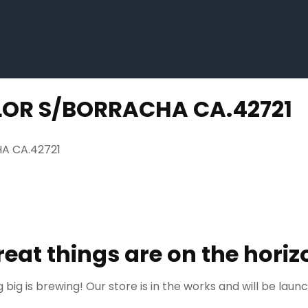
LOR S/BORRACHA CA.42721
A CA.42721
reat things are on the horiz
big is brewing! Our store is in the works and will be laun