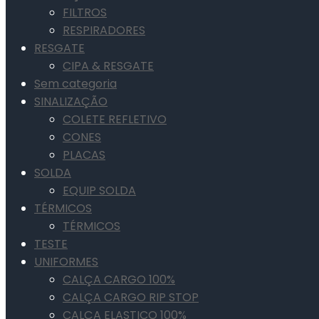
FILTROS
RESPIRADORES
RESGATE
CIPA & RESGATE
Sem categoria
SINALIZAÇÃO
COLETE REFLETIVO
CONES
PLACAS
SOLDA
EQUIP SOLDA
TÉRMICOS
TÉRMICOS
TESTE
UNIFORMES
CALÇA CARGO 100%
CALÇA CARGO RIP STOP
CALÇA ELASTICO 100%