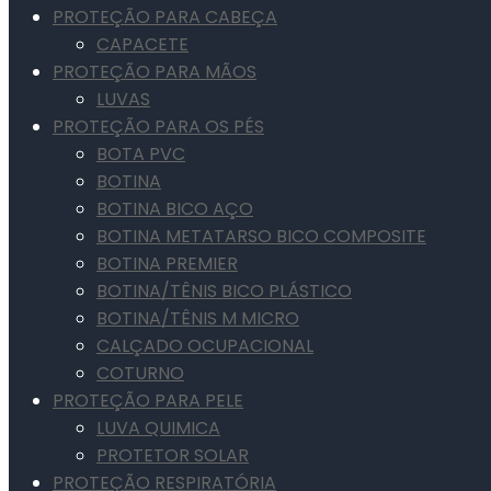
PROTEÇÃO PARA CABEÇA
CAPACETE
PROTEÇÃO PARA MÃOS
LUVAS
PROTEÇÃO PARA OS PÉS
BOTA PVC
BOTINA
BOTINA BICO AÇO
BOTINA METATARSO BICO COMPOSITE
BOTINA PREMIER
BOTINA/TÊNIS BICO PLÁSTICO
BOTINA/TÊNIS M MICRO
CALÇADO OCUPACIONAL
COTURNO
PROTEÇÃO PARA PELE
LUVA QUIMICA
PROTETOR SOLAR
PROTEÇÃO RESPIRATÓRIA