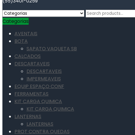
(55)3401-0259
Search
for:
Categorias
AVENTAIS
BOTA
SAPATO VAQUETA SB
CALCADOS
DESCARTAVEIS
DESCARTAVEIS
IMPERMEAVEIS
EQUIP ESPAÇO CONF
FERRAMENTAS
KIT CARGA QUIMICA
KIT CARGA QUIMICA
LANTERNAS
LANTERNAS
PROT CONTRA QUEDAS