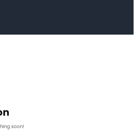
on
ching soon!