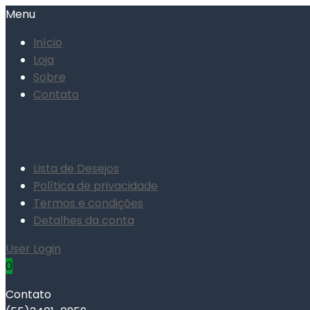
Menu
Início
Loja
Sobre
Contato
Lista de Desejos
Política de privacidade
Termos e condições
Detalhes da conta
User Login
0
Contato