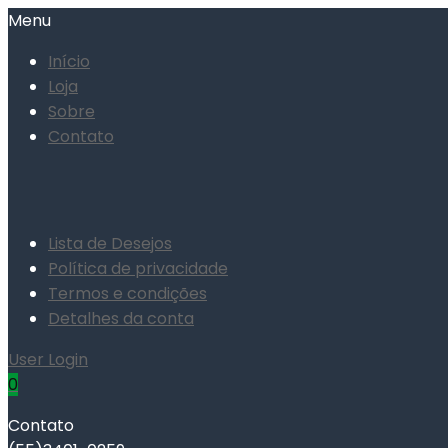
Menu
Início
Loja
Sobre
Contato
Lista de Desejos
Política de privacidade
Termos e condições
Detalhes da conta
User Login
0
Contato