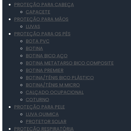
PROTEÇÃO PARA CABEÇA
CAPACETE
PROTEÇÃO PARA MÃOS
LUVAS
PROTEÇÃO PARA OS PÉS
BOTA PVC
BOTINA
BOTINA BICO AÇO
BOTINA METATARSO BICO COMPOSITE
BOTINA PREMIER
BOTINA/TÊNIS BICO PLÁSTICO
BOTINA/TÊNIS M MICRO
CALÇADO OCUPACIONAL
COTURNO
PROTEÇÃO PARA PELE
LUVA QUIMICA
PROTETOR SOLAR
PROTEÇÃO RESPIRATÓRIA