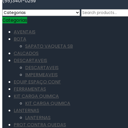
(55)3401-0259
Search
for:
Categorias
AVENTAIS
BOTA
SAPATO VAQUETA SB
CALCADOS
DESCARTAVEIS
DESCARTAVEIS
IMPERMEAVEIS
EQUIP ESPAÇO CONF
FERRAMENTAS
KIT CARGA QUIMICA
KIT CARGA QUIMICA
LANTERNAS
LANTERNAS
PROT CONTRA QUEDAS