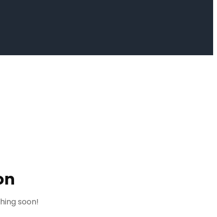
on
ching soon!