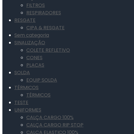
FILTROS
RESPIRADORES
RESGATE
CIPA & RESGATE
Sem categoria
SINALIZAÇÃO
COLETE REFLETIVO
CONES
PLACAS
SOLDA
EQUIP SOLDA
TÉRMICOS
TÉRMICOS
TESTE
UNIFORMES
CALÇA CARGO 100%
CALÇA CARGO RIP STOP
CALÇA ELASTICO 100%