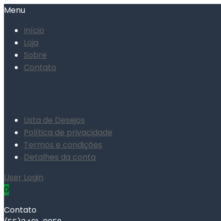
Menu
Início
Loja
Sobre
Contato
Lista de Desejos
Política de privacidade
Termos e condições
Detalhes da conta
User Login
0
Contato