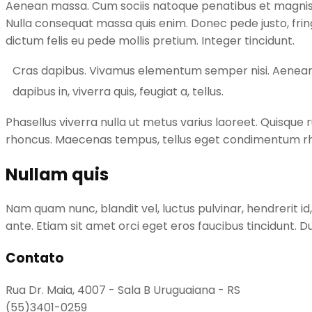
Aenean massa. Cum sociis natoque penatibus et magnis di
Nulla consequat massa quis enim. Donec pede justo, fringil
dictum felis eu pede mollis pretium. Integer tincidunt.
Cras dapibus. Vivamus elementum semper nisi. Aenean vul
dapibus in, viverra quis, feugiat a, tellus.
Phasellus viverra nulla ut metus varius laoreet. Quisque r
rhoncus. Maecenas tempus, tellus eget condimentum rh
Nullam quis
Nam quam nunc, blandit vel, luctus pulvinar, hendrerit i
ante. Etiam sit amet orci eget eros faucibus tincidunt. Du
Post
Contato
navigation
Rua Dr. Maia, 4007 - Sala B Uruguaiana - RS
(55)3401-0259