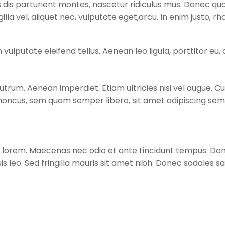
s parturient montes, nascetur ridiculus mus. Donec quam f
la vel, aliquet nec, vulputate eget,arcu. In enim justo, rho
putate eleifend tellus. Aenean leo ligula, porttitor eu, 
utrum. Aenean imperdiet. Etiam ultricies nisi vel augue. Cu
oncus, sem quam semper libero, sit amet adipiscing sem
d, lorem. Maecenas nec odio et ante tincidunt tempus. Done
is leo. Sed fringilla mauris sit amet nibh. Donec sodales s