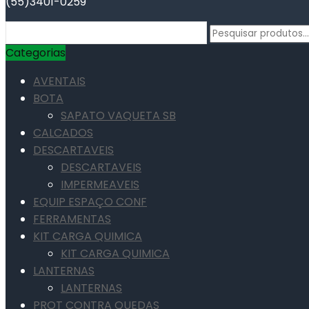
(55)3401-0259
Pesquisar
Categorias
por:
Categorias
AVENTAIS
BOTA
SAPATO VAQUETA SB
CALCADOS
DESCARTAVEIS
DESCARTAVEIS
IMPERMEAVEIS
EQUIP ESPAÇO CONF
FERRAMENTAS
KIT CARGA QUIMICA
KIT CARGA QUIMICA
LANTERNAS
LANTERNAS
PROT CONTRA QUEDAS