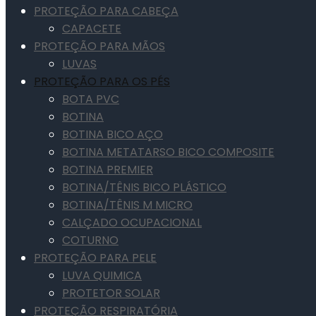
PROTEÇÃO PARA CABEÇA
CAPACETE
PROTEÇÃO PARA MÃOS
LUVAS
PROTEÇÃO PARA OS PÉS
BOTA PVC
BOTINA
BOTINA BICO AÇO
BOTINA METATARSO BICO COMPOSITE
BOTINA PREMIER
BOTINA/TÊNIS BICO PLÁSTICO
BOTINA/TÊNIS M MICRO
CALÇADO OCUPACIONAL
COTURNO
PROTEÇÃO PARA PELE
LUVA QUIMICA
PROTETOR SOLAR
PROTEÇÃO RESPIRATÓRIA