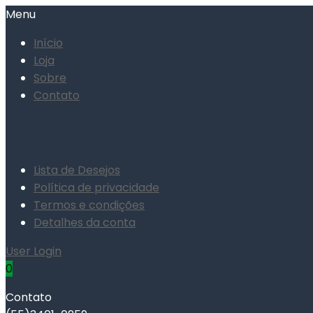
Menu
Início
Loja
Sobre
Contato
Lista de Desejos
Política de privacidade
Termos e condições
Detalhes da conta
User Login
0
Contato