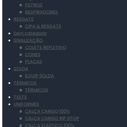
FILTROS
RESPIRADORES
RESGATE
CIPA & RESGATE
Sem categoria
SINALIZAÇÃO
COLETE REFLETIVO
CONES
PLACAS
SOLDA
EQUIP SOLDA
TÉRMICOS
TÉRMICOS
TESTE
UNIFORMES
CALÇA CARGO 100%
CALÇA CARGO RIP STOP
CALÇA ELASTICO 100%