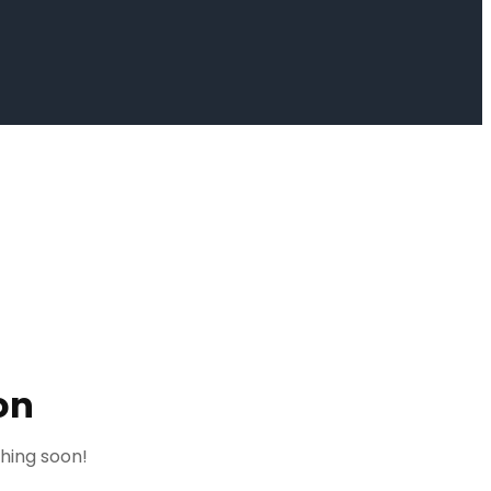
on
ching soon!