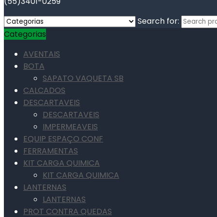
(55)3401-0259
Search for:
Categorias
AVENTAIS
BOTA
SAPATO VAQUETA SB
CALCADOS
DESCARTAVEIS
DESCARTAVEIS
IMPERMEAVEIS
EQUIP ESPAÇO CONF
FERRAMENTAS
KIT CARGA QUIMICA
KIT CARGA QUIMICA
LANTERNAS
LANTERNAS
PROT CONTRA QUEDAS