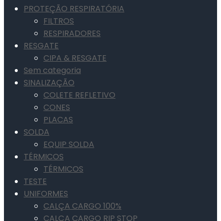
PROTEÇÃO RESPIRATÓRIA
FILTROS
RESPIRADORES
RESGATE
CIPA & RESGATE
Sem categoria
SINALIZAÇÃO
COLETE REFLETIVO
CONES
PLACAS
SOLDA
EQUIP SOLDA
TÉRMICOS
TÉRMICOS
TESTE
UNIFORMES
CALÇA CARGO 100%
CALÇA CARGO RIP STOP