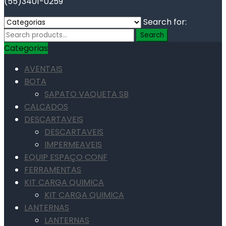
(55)3401-0259
Search for:
Search
Categorias
AVENTAIS
BOTA
SAPATO VAQUETA SB
CALCADOS
DESCARTAVEIS
DESCARTAVEIS
IMPERMEAVEIS
EQUIP ESPAÇO CONF
FERRAMENTAS
KIT CARGA QUIMICA
KIT CARGA QUIMICA
LANTERNAS
LANTERNAS