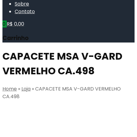
content
Sobre
Contato
0
R$
0,00
Carrinho
CAPACETE MSA V-GARD
VERMELHO CA.498
Home
»
Loja
»
CAPACETE MSA V-GARD VERMELHO
CA.498