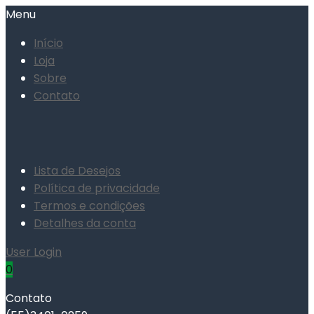
Menu
Início
Loja
Sobre
Contato
Lista de Desejos
Política de privacidade
Termos e condições
Detalhes da conta
User Login
0
Contato