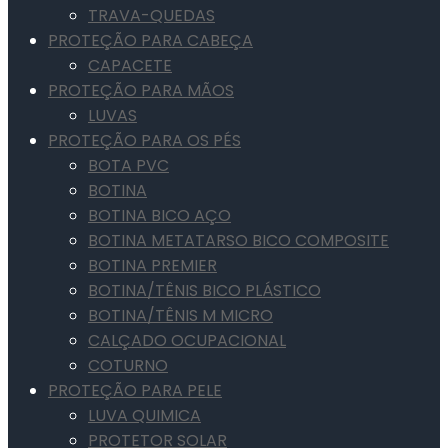
TRAVA-QUEDAS
PROTEÇÃO PARA CABEÇA
CAPACETE
PROTEÇÃO PARA MÃOS
LUVAS
PROTEÇÃO PARA OS PÉS
BOTA PVC
BOTINA
BOTINA BICO AÇO
BOTINA METATARSO BICO COMPOSITE
BOTINA PREMIER
BOTINA/TÊNIS BICO PLÁSTICO
BOTINA/TÊNIS M MICRO
CALÇADO OCUPACIONAL
COTURNO
PROTEÇÃO PARA PELE
LUVA QUIMICA
PROTETOR SOLAR