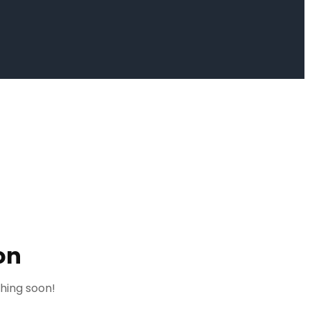
on
ching soon!