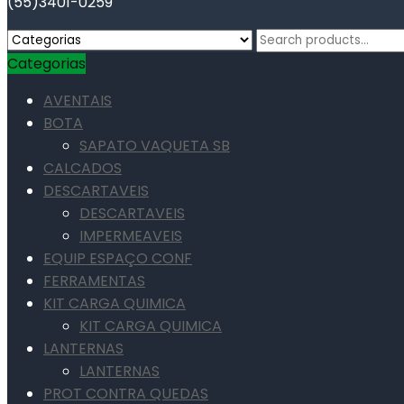
(55)3401-0259
Search
for:
Categorias
AVENTAIS
BOTA
SAPATO VAQUETA SB
CALCADOS
DESCARTAVEIS
DESCARTAVEIS
IMPERMEAVEIS
EQUIP ESPAÇO CONF
FERRAMENTAS
KIT CARGA QUIMICA
KIT CARGA QUIMICA
LANTERNAS
LANTERNAS
PROT CONTRA QUEDAS