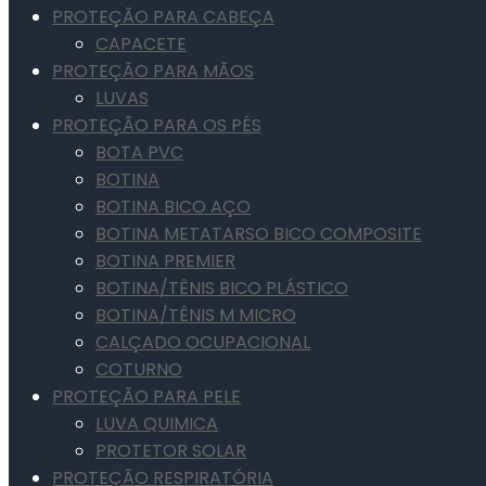
PROTEÇÃO PARA CABEÇA
CAPACETE
PROTEÇÃO PARA MÃOS
LUVAS
PROTEÇÃO PARA OS PÉS
BOTA PVC
BOTINA
BOTINA BICO AÇO
BOTINA METATARSO BICO COMPOSITE
BOTINA PREMIER
BOTINA/TÊNIS BICO PLÁSTICO
BOTINA/TÊNIS M MICRO
CALÇADO OCUPACIONAL
COTURNO
PROTEÇÃO PARA PELE
LUVA QUIMICA
PROTETOR SOLAR
PROTEÇÃO RESPIRATÓRIA