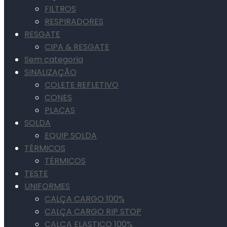
FILTROS
RESPIRADORES
RESGATE
CIPA & RESGATE
Sem categoria
SINALIZAÇÃO
COLETE REFLETIVO
CONES
PLACAS
SOLDA
EQUIP SOLDA
TÉRMICOS
TÉRMICOS
TESTE
UNIFORMES
CALÇA CARGO 100%
CALÇA CARGO RIP STOP
CALÇA ELASTICO 100%