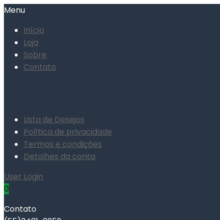
Menu
Início
Loja
Sobre
Contato
Lista de Desejos
Política de privacidade
Termos e condições
Detalhes da conta
User Login
0
Contato