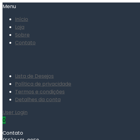
Menu
Início
Loja
Sobre
Contato
Lista de Desejos
Política de privacidade
Termos e condições
Detalhes da conta
User Login
0
Contato