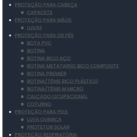
PROTEÇÃO PARA CABEÇA
CAPACETE
PROTEÇÃO PARA MÃOS
LUVAS
PROTEÇÃO PARA OS PÉS
BOTA PVC
BOTINA
BOTINA BICO AÇO
BOTINA METATARSO BICO COMPOSITE
BOTINA PREMIER
BOTINA/TÊNIS BICO PLÁSTICO
BOTINA/TÊNIS M MICRO
CALÇADO OCUPACIONAL
COTURNO
PROTEÇÃO PARA PELE
LUVA QUIMICA
PROTETOR SOLAR
PROTEÇÃO RESPIRATÓRIA