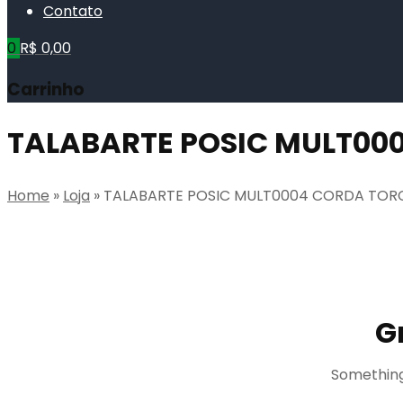
Contato
0
R$
0,00
Carrinho
TALABARTE POSIC MULT00
Home
»
Loja
»
TALABARTE POSIC MULT0004 CORDA TORC
G
Something 