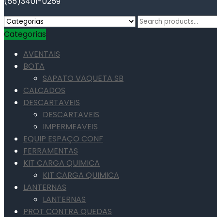
(55)3401-0259
Search
for:
Categorias
AVENTAIS
BOTA
SAPATO VAQUETA SB
CALCADOS
DESCARTAVEIS
DESCARTAVEIS
IMPERMEAVEIS
EQUIP ESPAÇO CONF
FERRAMENTAS
KIT CARGA QUIMICA
KIT CARGA QUIMICA
LANTERNAS
LANTERNAS
PROT CONTRA QUEDAS