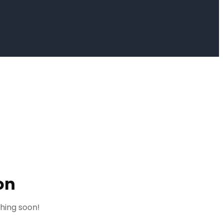
on
ching soon!