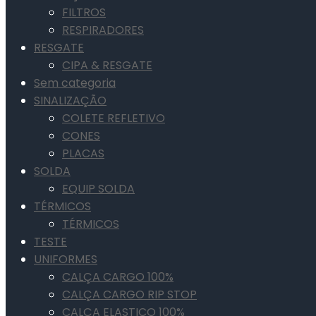
FILTROS
RESPIRADORES
RESGATE
CIPA & RESGATE
Sem categoria
SINALIZAÇÃO
COLETE REFLETIVO
CONES
PLACAS
SOLDA
EQUIP SOLDA
TÉRMICOS
TÉRMICOS
TESTE
UNIFORMES
CALÇA CARGO 100%
CALÇA CARGO RIP STOP
CALÇA ELASTICO 100%