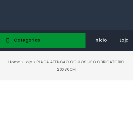
Categorias
Início
Loja
Home
»
Loja
»
PLACA ATENCAO OCULOS USO OBRIGATORIO
20X30CM